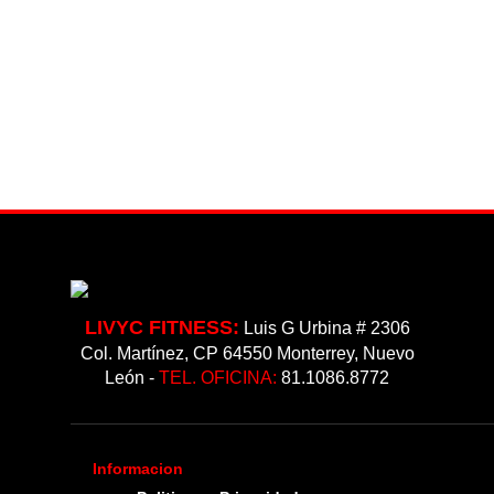
DE
DE
SENTADILLA
PECHO
LIBRE
OLIMPICO
DECLINADO
LIVYC FITNESS:
Luis G Urbina # 2306
Col. Martínez, CP 64550 Monterrey, Nuevo
León -
TEL. OFICINA:
81.1086.8772
Informacion