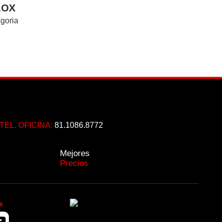
ROX
egoria
TEL. OFICINA:
81.1086.8772
Mejores
Precios
s