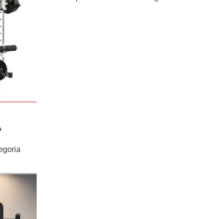
:
A
egoria