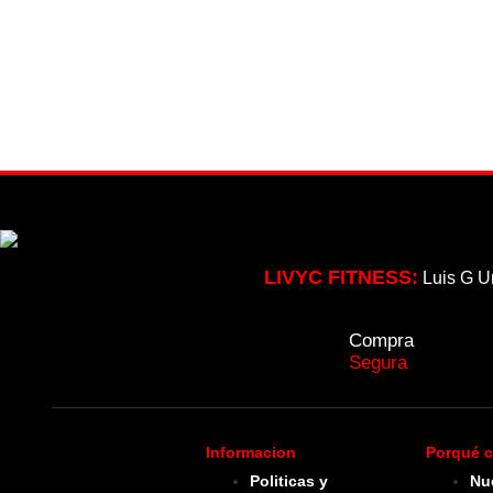
LIVYC FITNESS:
Luis G U
Compra
Segura
Informacion
Porqué c
Politicas y
Nu