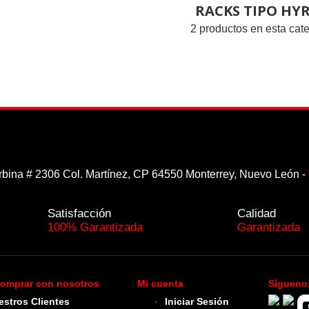
RACKS TIPO HY
2 productos en esta cat
rbina # 2306 Col. Martínez, CP 64550 Monterrey, Nuevo León -
Satisfacción
Calidad
100% Garantizada
Garantizada
omprar con nosotros
Mi cuenta
Sígueno
estros Clientes
Iniciar Sesión