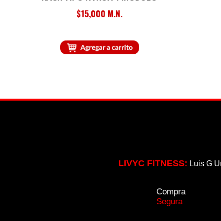
$15,000 M.N.
LIVYC FITNESS:
Luis G U
Compra
Segura