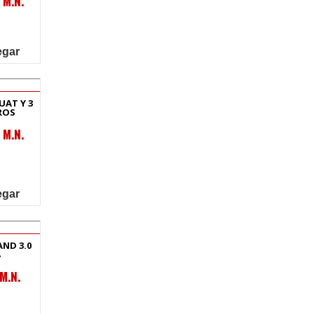
 M.N.
egar
UAT Y 3
ROS
 M.N.
egar
ND 3.0
M.N.