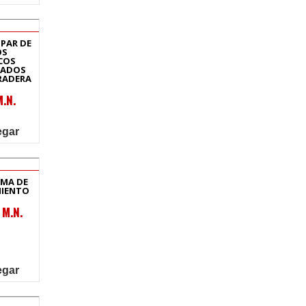
 PAR DE
OS
COS
CADOS
RADERA
.N.
egar
MA DE
IENTO
 M.N.
egar