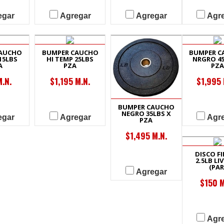
egar
Agregar
Agregar
Agr
CAUCHO
BUMPER CAUCHO
BUMPER C
15LBS
HI TEMP 25LBS
NRGRO 45
A
PZA
PZA
.N.
$1,195 M.N.
$1,995 
BUMPER CAUCHO
NEGRO 35LBS X
egar
Agregar
Agr
PZA
$1,495 M.N.
DISCO F
2.5LB LIV
(PAR
Agregar
$150 M
Agr