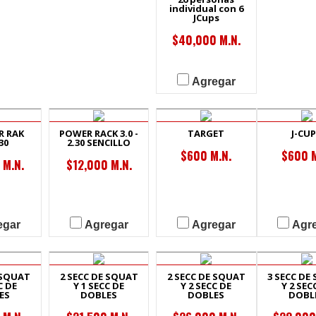
individual con 6
JCups
$40,000 M.N.
Agregar
R RAK
POWER RACK 3.0 -
TARGET
J-CU
30
2.30 SENCILLO
$600 M.N.
$600 M
 M.N.
$12,000 M.N.
egar
Agregar
Agregar
Agr
 SQUAT
2 SECC DE SQUAT
2 SECC DE SQUAT
3 SECC DE
C DE
Y 1 SECC DE
Y 2 SECC DE
Y 2 SEC
ES
DOBLES
DOBLES
DOBL