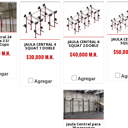
tral 24
JAULA C
 2 S/
JAULA CENTRAL 6
SQ
/Cups
JAULA CENTRAL 4
SQUAT 2 DOBLE
SQUAT 1 DOBLE
$50,00
 M.N.
$40,000 M.N.
$30,000 M.N.
egar
Ag
Agregar
Agregar
Jaula Central para
26 personas