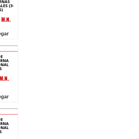
RNAS
ES (3-
S)
 M.N.
egar
DE
ERNA
ONAL
S
M.N.
egar
DE
ERNA
ONAL
S