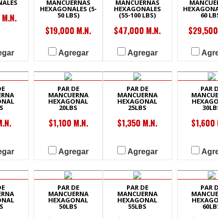
NALES
MANCUERNAS
MANCUERNAS
MANCUE
HEXAGONALES (5-
HEXAGONALES
HEXAGONAL
50 LBS)
(55-100 LBS)
60 LB
 M.N.
$19,000 M.N.
$47,000 M.N.
$29,500
egar
Agregar
Agregar
Agr
DE
PAR DE
PAR DE
PAR 
ERNA
MANCUERNA
MANCUERNA
MANCU
ONAL
HEXAGONAL
HEXAGONAL
HEXAG
S
20LBS
25LBS
30LB
.N.
$1,100 M.N.
$1,350 M.N.
$1,600 
egar
Agregar
Agregar
Agr
DE
PAR DE
PAR DE
PAR 
ERNA
MANCUERNA
MANCUERNA
MANCU
ONAL
HEXAGONAL
HEXAGONAL
HEXAG
S
50LBS
55LBS
60LB