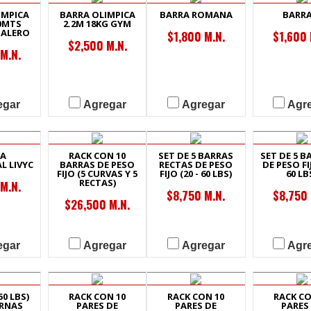
IMPICA
BARRA OLIMPICA
BARRA ROMANA
BARRA
20MTS
2.2M 18KG GYM
BALERO
$1,800 M.N.
$1,600 
$2,500 M.N.
M.N.
egar
Agregar
Agregar
Agr
RA
RACK CON 10
SET DE 5 BARRAS
SET DE 5 B
 LIVYC
BARRAS DE PESO
RECTAS DE PESO
DE PESO FIJ
FIJO (5 CURVAS Y 5
FIJO (20 - 60 LBS)
60 LB
RECTAS)
M.N.
$8,750 M.N.
$8,750 
$26,500 M.N.
egar
Agregar
Agregar
Agr
50 LBS)
RACK CON 10
RACK CON 10
RACK CO
RNAS
PARES DE
PARES DE
PARES