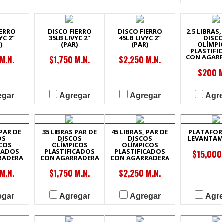
IERRO
DISCO FIERRO
DISCO FIERRO
2.5 LIBRAS,
YC 2"
35LB LIVYC 2"
45LB LIVYC 2"
DISC
)
(PAR)
(PAR)
OLÍMPI
PLASTIFI
CON AGAR
M.N.
$1,750 M.N.
$2,250 M.N.
$200 M
egar
Agregar
Agregar
Agr
 PAR DE
35 LIBRAS PAR DE
45 LIBRAS, PAR DE
PLATAFOR
OS
DISCOS
DISCOS
LEVANTAM
COS
OLÍMPICOS
OLÍMPICOS
CADOS
PLASTIFICADOS
PLASTIFICADOS
$15,000
RADERA
CON AGARRADERA
CON AGARRADERA
M.N.
$1,750 M.N.
$2,250 M.N.
egar
Agregar
Agregar
Agr