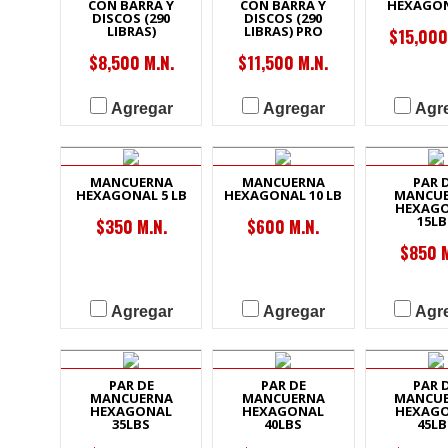
CON BARRA Y
CON BARRA Y
HEXAGO
DISCOS (290
DISCOS (290
LIBRAS)
LIBRAS) PRO
$15,000
$8,500 M.N.
$11,500 M.N.
Agregar
Agregar
Agr
MANCUERNA
MANCUERNA
PAR 
HEXAGONAL 5 LB
HEXAGONAL 10 LB
MANCU
HEXAG
15LB
$350 M.N.
$600 M.N.
$850 M
Agregar
Agregar
Agr
PAR DE
PAR DE
PAR 
MANCUERNA
MANCUERNA
MANCU
HEXAGONAL
HEXAGONAL
HEXAG
35LBS
40LBS
45LB