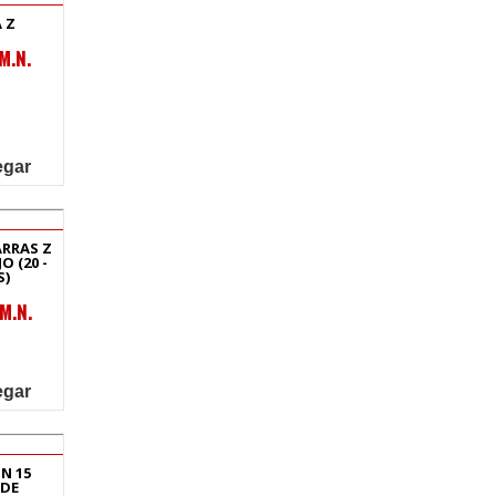
 Z
M.N.
egar
ARRAS Z
O (20 -
S)
M.N.
egar
N 15
 DE