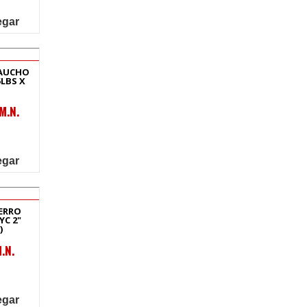
egar
AUCHO
LBS X
M.N.
egar
IERRO
YC 2"
)
.N.
egar