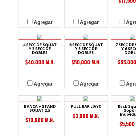
$17,500
Agregar
Agregar
Agr
4 SECC DE SQUAT
6 SECC DE SQUAT
7 SECC DE
Y 3 SECC DE
Y 5 SECC DE
Y 6 SEC
DOBLES
DOBLES
DOBL
$40,000 M.N.
$50,000 M.N.
$55,000
Agregar
Agregar
Agr
BANCA + STAND
PULL BAR LIVYC
Rack Squ
SQUAT 2.5
Sopor
Individ
$3,000 M.N.
$10,000 M.N.
$5,500 