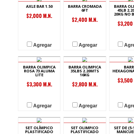
AXLE BAR 1.50
BARRA CROMADA
BARRA OL
6FT
45LB 2.
20KG NO 
$2,000 M.N.
$2,400 M.N.
$3,200 
Agregar
Agregar
Agr
BARRA OLIMPICA
BARRA OLIMPICA
BAR
ROSA 73 ALUMA
35LBS 2.20MTS
HEXAGONAL
LITE
16KG
$3,500 
$3,300 M.N.
$2,800 M.N.
Agregar
Agregar
Agr
SET OLÍMPICO
SET OLIMPICO
SET DE (5-
PLASTIFICADO
PLASTIFICADO
MANCUE