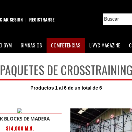
ICIAR SESION
|
REGISTRARSE
O GYM
GIMNASIOS
COMPETENCIAS
LIVYC MAGAZINE
C
PAQUETES DE CROSSTRAININ
Productos
1
al
6
de un total de
6
CK BLOCKS DE MADERA
$14,000 M.N.