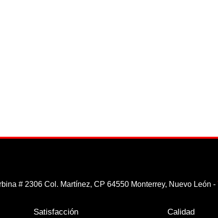
rbina # 2306 Col. Martínez, CP 64550 Monterrey, Nuevo León -
Satisfacción
Calidad