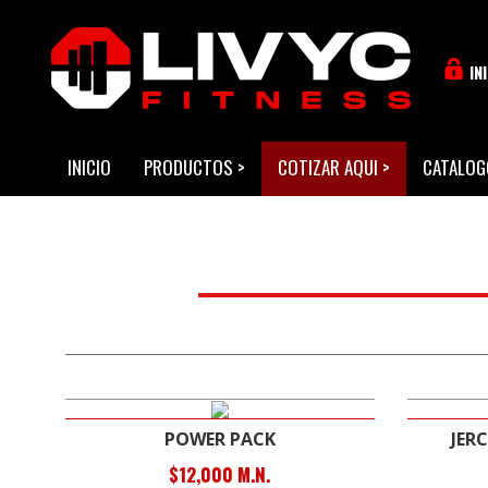
IN
INICIO
PRODUCTOS
>
COTIZAR AQUI
>
CATALOG
POWER PACK
JER
$12,000 M.N.