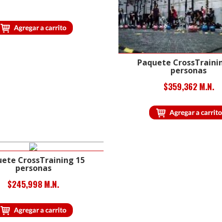
Paquete CrossTraini
personas
$359,362 M.N.
ete CrossTraining 15
personas
$245,998 M.N.