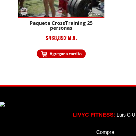
Paquete CrossTraining 25
personas
$468,892 M.N.
LIVYC FITNESS:
Luis G U
Compra