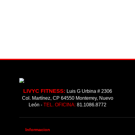
PZA
HAVE
GRIPS)
10LBS
PAR
LIVYC FITNESS:
Luis G Urbina # 2306
Col. Martínez, CP 64550 Monterrey, Nuevo
León -
TEL. OFICINA:
81.1086.8772
Informacion