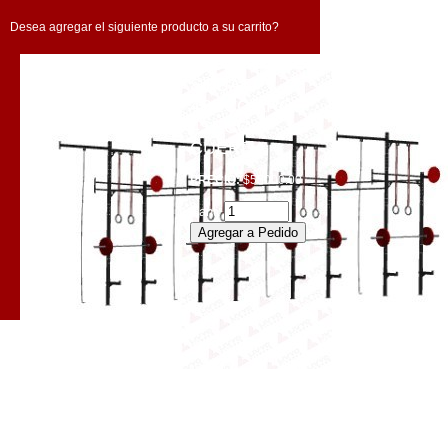
Desea agregar el siguiente producto a su carrito?
JAULA 4
SQUAT
4SECC AROS
4SECC
CUERDA
PRECIO:
$55000.00
Cant.