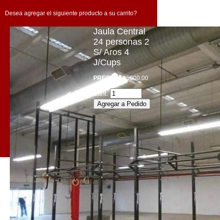
Desea agregar el siguiente producto a su carrito?
Jaula Central
24 personas 2
S/ Aros 4
J/Cups
PRECIO:
$45000.00
Cant.