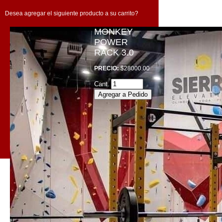
Desea agregar el siguiente producto a su carrito?
MONKEY
POWER
RACK 3.0
PRECIO:
$28000.00
Cant.